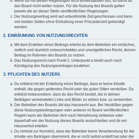
Wenn du mit diesen Regelungen nicht einverstanden bist, so darfst du
das Board nicht weiter nutzen. Für die Nutzung des Boards gelten
jeweils die an dieser Stelle veröffentlichten Regelungen.
Der Nutzungsvertrag wird auf unbestimmte Zeit geschlossen und kann
von beiden Seiten ohne Einhaltung einer Frist jederzeit gekündigt
werden.
2. EINRÄUMUNG VON NUTZUNGSRECHTEN
Mit dem Erstellen eines Beitrags erteilst du dem Betreiber ein einfaches,
zeitlich und räumlich unbeschränktes und unentgeltliches Recht, deinen
Beitrag im Rahmen des Boards zu nutzen.
Das Nutzungsrecht nach Punkt 2, Unterpunkt a bleibt auch nach
Kündigung des Nutzungsvertrages bestehen.
3. PFLICHTEN DES NUTZERS
Du erklärst mit der Erstellung eines Beitrags, dass er keine Inhalte
enthält, die gegen geltendes Recht oder die guten Sitten verstoßen. Du
erklärst insbesondere, dass du das Recht besitzt, die in deinen
Beiträgen verwendeten Links und Bilder zu setzen bzw. zu verwenden.
Der Betreiber des Boards übt das Hausrecht aus. Bei Verstößen gegen
diese Nutzungsbedingungen oder anderer im Board veröffentlichten
Regeln kann der Betreiber dich nach Abmahnung zeitweise oder
dauerhaft von der Nutzung dieses Boards ausschließen und dir ein
Hausverbot erteilen.
Du nimmst zur Kenntnis, dass der Betreiber keine Verantwortung für die
Inhalte von Beiträgen übernimmt, die er nicht selbst erstellt hat oder die