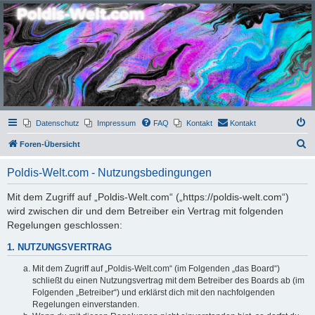
Poldis-Welt.com
Das Forum für Jeans, Sportswear, grosse Grössen und Accessoires
Datenschutz
Impressum
FAQ
Kontakt
Kontakt
S
Foren-Übersicht
u
Poldis-Welt.com - Nutzungsbedingungen
c
h
Mit dem Zugriff auf „Poldis-Welt.com“ („https://poldis-welt.com“)
wird zwischen dir und dem Betreiber ein Vertrag mit folgenden
e
Regelungen geschlossen:
1. NUTZUNGSVERTRAG
Mit dem Zugriff auf „Poldis-Welt.com“ (im Folgenden „das Board“)
schließt du einen Nutzungsvertrag mit dem Betreiber des Boards ab (im
Folgenden „Betreiber“) und erklärst dich mit den nachfolgenden
Regelungen einverstanden.