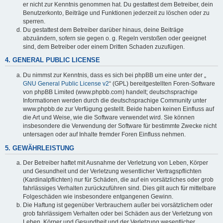
er nicht zur Kenntnis genommen hat. Du gestattest dem Betreiber, dein
Benutzerkonto, Beiträge und Funktionen jederzeit zu löschen oder zu
sperren.
Du gestattest dem Betreiber darüber hinaus, deine Beiträge
abzuändern, sofern sie gegen o. g. Regeln verstoßen oder geeignet
sind, dem Betreiber oder einem Dritten Schaden zuzufügen.
4. GENERAL PUBLIC LICENSE
Du nimmst zur Kenntnis, dass es sich bei phpBB um eine unter der „
GNU General Public License v2
“ (GPL) bereitgestellten Foren-Software
von phpBB Limited (www.phpbb.com) handelt; deutschsprachige
Informationen werden durch die deutschsprachige Community unter
www.phpbb.de zur Verfügung gestellt. Beide haben keinen Einfluss auf
die Art und Weise, wie die Software verwendet wird. Sie können
insbesondere die Verwendung der Software für bestimmte Zwecke nicht
untersagen oder auf Inhalte fremder Foren Einfluss nehmen.
5. GEWÄHRLEISTUNG
Der Betreiber haftet mit Ausnahme der Verletzung von Leben, Körper
und Gesundheit und der Verletzung wesentlicher Vertragspflichten
(Kardinalpflichten) nur für Schäden, die auf ein vorsätzliches oder grob
fahrlässiges Verhalten zurückzuführen sind. Dies gilt auch für mittelbare
Folgeschäden wie insbesondere entgangenen Gewinn.
Die Haftung ist gegenüber Verbrauchern außer bei vorsätzlichem oder
grob fahrlässigem Verhalten oder bei Schäden aus der Verletzung von
Leben, Körper und Gesundheit und der Verletzung wesentlicher