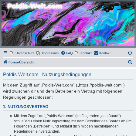
Poldis-Welt.com
Das Forum für Jeans, Sportswear, grosse Grössen und Accessoires
Datenschutz
Impressum
FAQ
Kontakt
Kontakt
S
Foren-Übersicht
u
Poldis-Welt.com - Nutzungsbedingungen
c
h
Mit dem Zugriff auf „Poldis-Welt.com“ („https://poldis-welt.com“)
wird zwischen dir und dem Betreiber ein Vertrag mit folgenden
e
Regelungen geschlossen:
1. NUTZUNGSVERTRAG
Mit dem Zugriff auf „Poldis-Welt.com“ (im Folgenden „das Board“)
schließt du einen Nutzungsvertrag mit dem Betreiber des Boards ab (im
Folgenden „Betreiber“) und erklärst dich mit den nachfolgenden
Regelungen einverstanden.