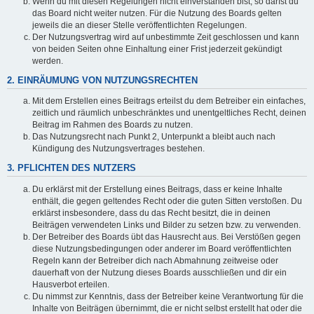
Wenn du mit diesen Regelungen nicht einverstanden bist, so darfst du
das Board nicht weiter nutzen. Für die Nutzung des Boards gelten
jeweils die an dieser Stelle veröffentlichten Regelungen.
Der Nutzungsvertrag wird auf unbestimmte Zeit geschlossen und kann
von beiden Seiten ohne Einhaltung einer Frist jederzeit gekündigt
werden.
2. EINRÄUMUNG VON NUTZUNGSRECHTEN
Mit dem Erstellen eines Beitrags erteilst du dem Betreiber ein einfaches,
zeitlich und räumlich unbeschränktes und unentgeltliches Recht, deinen
Beitrag im Rahmen des Boards zu nutzen.
Das Nutzungsrecht nach Punkt 2, Unterpunkt a bleibt auch nach
Kündigung des Nutzungsvertrages bestehen.
3. PFLICHTEN DES NUTZERS
Du erklärst mit der Erstellung eines Beitrags, dass er keine Inhalte
enthält, die gegen geltendes Recht oder die guten Sitten verstoßen. Du
erklärst insbesondere, dass du das Recht besitzt, die in deinen
Beiträgen verwendeten Links und Bilder zu setzen bzw. zu verwenden.
Der Betreiber des Boards übt das Hausrecht aus. Bei Verstößen gegen
diese Nutzungsbedingungen oder anderer im Board veröffentlichten
Regeln kann der Betreiber dich nach Abmahnung zeitweise oder
dauerhaft von der Nutzung dieses Boards ausschließen und dir ein
Hausverbot erteilen.
Du nimmst zur Kenntnis, dass der Betreiber keine Verantwortung für die
Inhalte von Beiträgen übernimmt, die er nicht selbst erstellt hat oder die