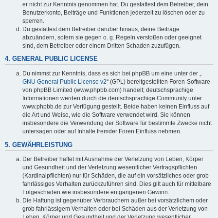
er nicht zur Kenntnis genommen hat. Du gestattest dem Betreiber, dein
Benutzerkonto, Beiträge und Funktionen jederzeit zu löschen oder zu
sperren.
Du gestattest dem Betreiber darüber hinaus, deine Beiträge
abzuändern, sofern sie gegen o. g. Regeln verstoßen oder geeignet
sind, dem Betreiber oder einem Dritten Schaden zuzufügen.
4. GENERAL PUBLIC LICENSE
Du nimmst zur Kenntnis, dass es sich bei phpBB um eine unter der „
GNU General Public License v2
“ (GPL) bereitgestellten Foren-Software
von phpBB Limited (www.phpbb.com) handelt; deutschsprachige
Informationen werden durch die deutschsprachige Community unter
www.phpbb.de zur Verfügung gestellt. Beide haben keinen Einfluss auf
die Art und Weise, wie die Software verwendet wird. Sie können
insbesondere die Verwendung der Software für bestimmte Zwecke nicht
untersagen oder auf Inhalte fremder Foren Einfluss nehmen.
5. GEWÄHRLEISTUNG
Der Betreiber haftet mit Ausnahme der Verletzung von Leben, Körper
und Gesundheit und der Verletzung wesentlicher Vertragspflichten
(Kardinalpflichten) nur für Schäden, die auf ein vorsätzliches oder grob
fahrlässiges Verhalten zurückzuführen sind. Dies gilt auch für mittelbare
Folgeschäden wie insbesondere entgangenen Gewinn.
Die Haftung ist gegenüber Verbrauchern außer bei vorsätzlichem oder
grob fahrlässigem Verhalten oder bei Schäden aus der Verletzung von
Leben, Körper und Gesundheit und der Verletzung wesentlicher