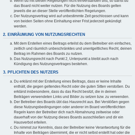
Wenn du mit diesen Regelungen nicht einverstanden bist, so darfst du
das Board nicht weiter nutzen. Für die Nutzung des Boards gelten
jeweils die an dieser Stelle veröffentlichten Regelungen.
Der Nutzungsvertrag wird auf unbestimmte Zeit geschlossen und kann
von beiden Seiten ohne Einhaltung einer Frist jederzeit gekündigt
werden.
2. EINRÄUMUNG VON NUTZUNGSRECHTEN
Mit dem Erstellen eines Beitrags erteilst du dem Betreiber ein einfaches,
zeitlich und räumlich unbeschränktes und unentgeltliches Recht, deinen
Beitrag im Rahmen des Boards zu nutzen.
Das Nutzungsrecht nach Punkt 2, Unterpunkt a bleibt auch nach
Kündigung des Nutzungsvertrages bestehen.
3. PFLICHTEN DES NUTZERS
Du erklärst mit der Erstellung eines Beitrags, dass er keine Inhalte
enthält, die gegen geltendes Recht oder die guten Sitten verstoßen. Du
erklärst insbesondere, dass du das Recht besitzt, die in deinen
Beiträgen verwendeten Links und Bilder zu setzen bzw. zu verwenden.
Der Betreiber des Boards übt das Hausrecht aus. Bei Verstößen gegen
diese Nutzungsbedingungen oder anderer im Board veröffentlichten
Regeln kann der Betreiber dich nach Abmahnung zeitweise oder
dauerhaft von der Nutzung dieses Boards ausschließen und dir ein
Hausverbot erteilen.
Du nimmst zur Kenntnis, dass der Betreiber keine Verantwortung für die
Inhalte von Beiträgen übernimmt, die er nicht selbst erstellt hat oder die