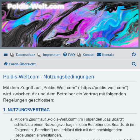
Poldis-Welt.com
Das Forum für Jeans, Sportswear, grosse Grössen und Accessoires
Datenschutz
Impressum
FAQ
Kontakt
Kontakt
S
Foren-Übersicht
u
Poldis-Welt.com - Nutzungsbedingungen
c
h
Mit dem Zugriff auf „Poldis-Welt.com“ („https://poldis-welt.com“)
wird zwischen dir und dem Betreiber ein Vertrag mit folgenden
e
Regelungen geschlossen:
1. NUTZUNGSVERTRAG
Mit dem Zugriff auf „Poldis-Welt.com“ (im Folgenden „das Board“)
schließt du einen Nutzungsvertrag mit dem Betreiber des Boards ab (im
Folgenden „Betreiber“) und erklärst dich mit den nachfolgenden
Regelungen einverstanden.