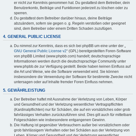
er nicht zur Kenntnis genommen hat. Du gestattest dem Betreiber, dein
Benutzerkonto, Beiträge und Funktionen jederzeit zu löschen oder zu
sperren.
Du gestattest dem Betreiber darüber hinaus, deine Beiträge
abzuändern, sofern sie gegen o. g. Regeln verstoßen oder geeignet
sind, dem Betreiber oder einem Dritten Schaden zuzufügen.
4. GENERAL PUBLIC LICENSE
Du nimmst zur Kenntnis, dass es sich bei phpBB um eine unter der „
GNU General Public License v2
“ (GPL) bereitgestellten Foren-Software
von phpBB Limited (www.phpbb.com) handelt; deutschsprachige
Informationen werden durch die deutschsprachige Community unter
www.phpbb.de zur Verfügung gestellt. Beide haben keinen Einfluss auf
die Art und Weise, wie die Software verwendet wird. Sie können
insbesondere die Verwendung der Software für bestimmte Zwecke nicht
untersagen oder auf Inhalte fremder Foren Einfluss nehmen.
5. GEWÄHRLEISTUNG
Der Betreiber haftet mit Ausnahme der Verletzung von Leben, Körper
und Gesundheit und der Verletzung wesentlicher Vertragspflichten
(Kardinalpflichten) nur für Schäden, die auf ein vorsätzliches oder grob
fahrlässiges Verhalten zurückzuführen sind. Dies gilt auch für mittelbare
Folgeschäden wie insbesondere entgangenen Gewinn.
Die Haftung ist gegenüber Verbrauchern außer bei vorsätzlichem oder
grob fahrlässigem Verhalten oder bei Schäden aus der Verletzung von
Leben, Körper und Gesundheit und der Verletzung wesentlicher