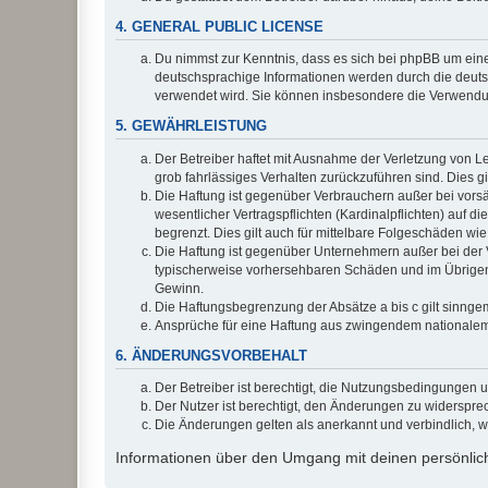
4. GENERAL PUBLIC LICENSE
Du nimmst zur Kenntnis, dass es sich bei phpBB um eine
deutschsprachige Informationen werden durch die deuts
verwendet wird. Sie können insbesondere die Verwendun
5. GEWÄHRLEISTUNG
Der Betreiber haftet mit Ausnahme der Verletzung von Le
grob fahrlässiges Verhalten zurückzuführen sind. Dies 
Die Haftung ist gegenüber Verbrauchern außer bei vors
wesentlicher Vertragspflichten (Kardinalpflichten) auf
begrenzt. Dies gilt auch für mittelbare Folgeschäden 
Die Haftung ist gegenüber Unternehmern außer bei der V
typischerweise vorhersehbaren Schäden und im Übrigen 
Gewinn.
Die Haftungsbegrenzung der Absätze a bis c gilt sinnge
Ansprüche für eine Haftung aus zwingendem nationalem
6. ÄNDERUNGSVORBEHALT
Der Betreiber ist berechtigt, die Nutzungsbedingungen 
Der Nutzer ist berechtigt, den Änderungen zu widerspre
Die Änderungen gelten als anerkannt und verbindlich, 
Informationen über den Umgang mit deinen persönlich