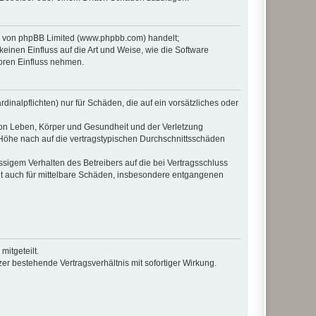
re von phpBB Limited (www.phpbb.com) handelt;
inen Einfluss auf die Art und Weise, wie die Software
oren Einfluss nehmen.
inalpflichten) nur für Schäden, die auf ein vorsätzliches oder
von Leben, Körper und Gesundheit und der Verletzung
r Höhe nach auf die vertragstypischen Durchschnittsschäden
sigem Verhalten des Betreibers auf die bei Vertragsschluss
lt auch für mittelbare Schäden, insbesondere entgangenen
itgeteilt.
r bestehende Vertragsverhältnis mit sofortiger Wirkung.