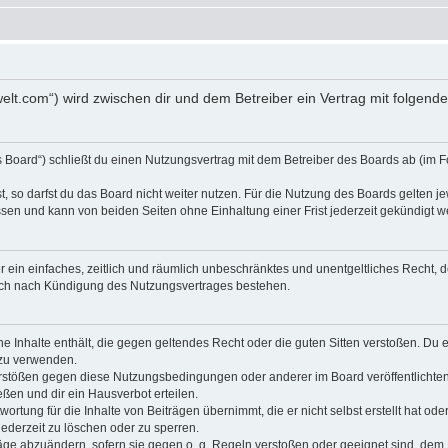
s-welt.com“) wird zwischen dir und dem Betreiber ein Vertrag mit folge
s Board“) schließt du einen Nutzungsvertrag mit dem Betreiber des Boards ab (im F
 so darfst du das Board nicht weiter nutzen. Für die Nutzung des Boards gelten jew
sen und kann von beiden Seiten ohne Einhaltung einer Frist jederzeit gekündigt w
ber ein einfaches, zeitlich und räumlich unbeschränktes und unentgeltliches Recht
auch nach Kündigung des Nutzungsvertrages bestehen.
ine Inhalte enthält, die gegen geltendes Recht oder die guten Sitten verstoßen. Du 
 zu verwenden.
erstößen gegen diese Nutzungsbedingungen oder anderer im Board veröffentlichte
ßen und dir ein Hausverbot erteilen.
ortung für die Inhalte von Beiträgen übernimmt, die er nicht selbst erstellt hat od
jederzeit zu löschen oder zu sperren.
räge abzuändern, sofern sie gegen o. g. Regeln verstoßen oder geeignet sind, dem