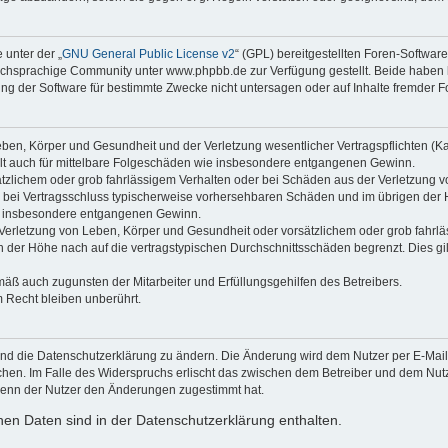
 unter der „
GNU General Public License v2
“ (GPL) bereitgestellten Foren-Softwa
chsprachige Community unter www.phpbb.de zur Verfügung gestellt. Beide haben ke
g der Software für bestimmte Zwecke nicht untersagen oder auf Inhalte fremder F
ben, Körper und Gesundheit und der Verletzung wesentlicher Vertragspflichten (Kard
gilt auch für mittelbare Folgeschäden wie insbesondere entgangenen Gewinn.
ätzlichem oder grob fahrlässigem Verhalten oder bei Schäden aus der Verletzung 
 die bei Vertragsschluss typischerweise vorhersehbaren Schäden und im übrigen de
wie insbesondere entgangenen Gewinn.
erletzung von Leben, Körper und Gesundheit oder vorsätzlichem oder grob fahrläs
der Höhe nach auf die vertragstypischen Durchschnittsschäden begrenzt. Dies gi
mäß auch zugunsten der Mitarbeiter und Erfüllungsgehilfen des Betreibers.
 Recht bleiben unberührt.
und die Datenschutzerklärung zu ändern. Die Änderung wird dem Nutzer per E-Mail m
chen. Im Falle des Widerspruchs erlischt das zwischen dem Betreiber und dem Nutze
wenn der Nutzer den Änderungen zugestimmt hat.
en Daten sind in der Datenschutzerklärung enthalten.