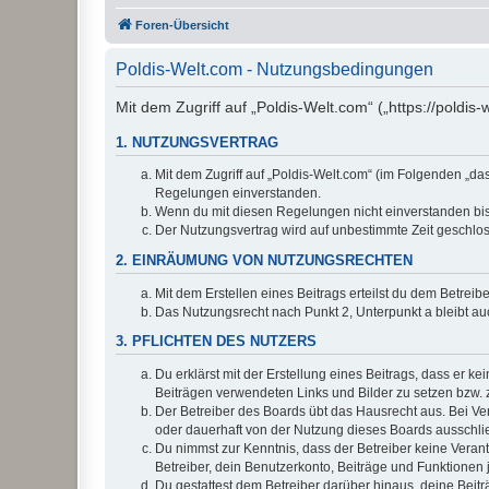
Foren-Übersicht
Poldis-Welt.com - Nutzungsbedingungen
Mit dem Zugriff auf „Poldis-Welt.com“ („https://poldi
1. NUTZUNGSVERTRAG
Mit dem Zugriff auf „Poldis-Welt.com“ (im Folgenden „da
Regelungen einverstanden.
Wenn du mit diesen Regelungen nicht einverstanden bist,
Der Nutzungsvertrag wird auf unbestimmte Zeit geschlos
2. EINRÄUMUNG VON NUTZUNGSRECHTEN
Mit dem Erstellen eines Beitrags erteilst du dem Betrei
Das Nutzungsrecht nach Punkt 2, Unterpunkt a bleibt 
3. PFLICHTEN DES NUTZERS
Du erklärst mit der Erstellung eines Beitrags, dass er ke
Beiträgen verwendeten Links und Bilder zu setzen bzw.
Der Betreiber des Boards übt das Hausrecht aus. Bei V
oder dauerhaft von der Nutzung dieses Boards ausschlie
Du nimmst zur Kenntnis, dass der Betreiber keine Verantw
Betreiber, dein Benutzerkonto, Beiträge und Funktionen 
Du gestattest dem Betreiber darüber hinaus, deine Beit