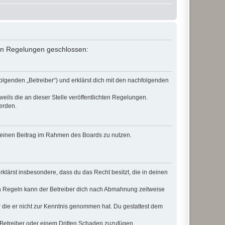
nden Regelungen geschlossen:
olgenden „Betreiber“) und erklärst dich mit den nachfolgenden
eils die an dieser Stelle veröffentlichten Regelungen.
erden.
, deinen Beitrag im Rahmen des Boards zu nutzen.
erklärst insbesondere, dass du das Recht besitzt, die in deinen
n Regeln kann der Betreiber dich nach Abmahnung zeitweise
er die er nicht zur Kenntnis genommen hat. Du gestattest dem
 Betreiber oder einem Dritten Schaden zuzufügen.