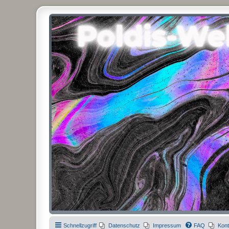
Poldis-Welt.com
Das Forum für Jeans, Sportswear, grosse Grössen und Accessoires
Schnellzugriff
Datenschutz
Impressum
FAQ
Kont