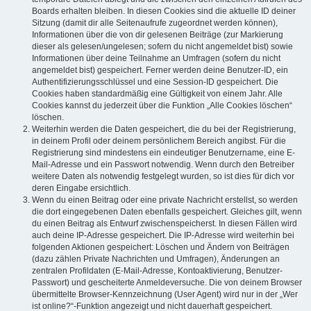
Boards erhalten bleiben. In diesen Cookies sind die aktuelle ID deiner
Sitzung (damit dir alle Seitenaufrufe zugeordnet werden können),
Informationen über die von dir gelesenen Beiträge (zur Markierung
dieser als gelesen/ungelesen; sofern du nicht angemeldet bist) sowie
Informationen über deine Teilnahme an Umfragen (sofern du nicht
angemeldet bist) gespeichert. Ferner werden deine Benutzer-ID, ein
Authentifizierungsschlüssel und eine Session-ID gespeichert. Die
Cookies haben standardmäßig eine Gültigkeit von einem Jahr. Alle
Cookies kannst du jederzeit über die Funktion „Alle Cookies löschen“
löschen.
Weiterhin werden die Daten gespeichert, die du bei der Registrierung,
in deinem Profil oder deinem persönlichem Bereich angibst. Für die
Registrierung sind mindestens ein eindeutiger Benutzername, eine E-
Mail-Adresse und ein Passwort notwendig. Wenn durch den Betreiber
weitere Daten als notwendig festgelegt wurden, so ist dies für dich vor
deren Eingabe ersichtlich.
Wenn du einen Beitrag oder eine private Nachricht erstellst, so werden
die dort eingegebenen Daten ebenfalls gespeichert. Gleiches gilt, wenn
du einen Beitrag als Entwurf zwischenspeicherst. In diesen Fällen wird
auch deine IP-Adresse gespeichert. Die IP-Adresse wird weiterhin bei
folgenden Aktionen gespeichert: Löschen und Ändern von Beiträgen
(dazu zählen Private Nachrichten und Umfragen), Änderungen an
zentralen Profildaten (E-Mail-Adresse, Kontoaktivierung, Benutzer-
Passwort) und gescheiterte Anmeldeversuche. Die von deinem Browser
übermittelte Browser-Kennzeichnung (User Agent) wird nur in der „Wer
ist online?“-Funktion angezeigt und nicht dauerhaft gespeichert.