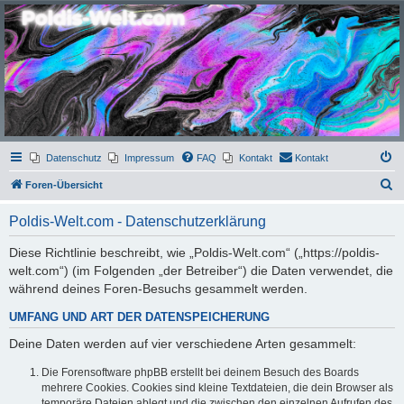
Poldis-Welt.com
Das Forum für Jeans, Sportswear, grosse Grössen und Accessoires
Datenschutz
Impressum
FAQ
Kontakt
Kontakt
S
Foren-Übersicht
u
Poldis-Welt.com - Datenschutzerklärung
c
h
Diese Richtlinie beschreibt, wie „Poldis-Welt.com“ („https://poldis-
welt.com“) (im Folgenden „der Betreiber“) die Daten verwendet, die
e
während deines Foren-Besuchs gesammelt werden.
UMFANG UND ART DER DATENSPEICHERUNG
Deine Daten werden auf vier verschiedene Arten gesammelt:
Die Forensoftware phpBB erstellt bei deinem Besuch des Boards
mehrere Cookies. Cookies sind kleine Textdateien, die dein Browser als
temporäre Dateien ablegt und die zwischen den einzelnen Aufrufen des