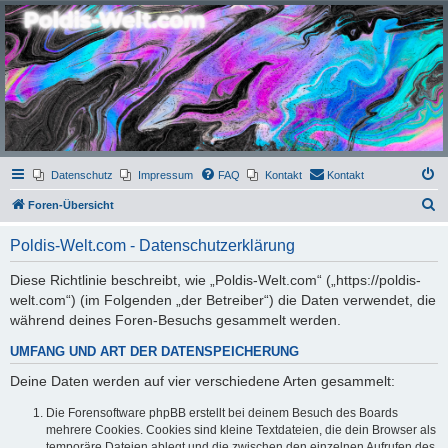
Poldis-Welt.com
Das Forum für Jeans, Sportswear, grosse Grössen und Accessoires
Datenschutz
Impressum
FAQ
Kontakt
Kontakt
S
Foren-Übersicht
u
Poldis-Welt.com - Datenschutzerklärung
c
h
Diese Richtlinie beschreibt, wie „Poldis-Welt.com“ („https://poldis-
welt.com“) (im Folgenden „der Betreiber“) die Daten verwendet, die
e
während deines Foren-Besuchs gesammelt werden.
UMFANG UND ART DER DATENSPEICHERUNG
Deine Daten werden auf vier verschiedene Arten gesammelt:
Die Forensoftware phpBB erstellt bei deinem Besuch des Boards
mehrere Cookies. Cookies sind kleine Textdateien, die dein Browser als
temporäre Dateien ablegt und die zwischen den einzelnen Aufrufen des