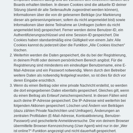
Boards erhalten bleiben. In diesen Cookies sind die aktuelle ID deiner
Sitzung (damit dir alle Seitenaufrufe zugeordnet werden können),
Informationen über die von dir gelesenen Beiträge (zur Markierung
dieser als gelesen/ungelesen; sofern du nicht angemeldet bist) sowie
Informationen über deine Teilnahme an Umfragen (sofern du nicht
angemeldet bist) gespeichert. Ferner werden deine Benutzer-ID, ein
Authentifizierungsschlüssel und eine Session-ID gespeichert. Die
Cookies haben standardmäßig eine Gültigkeit von einem Jahr. Alle
Cookies kannst du jederzeit über die Funktion „Alle Cookies löschen“
löschen.
Weiterhin werden die Daten gespeichert, die du bei der Registrierung,
in deinem Profil oder deinem persönlichem Bereich angibst. Für die
Registrierung sind mindestens ein eindeutiger Benutzername, eine E-
Mail-Adresse und ein Passwort notwendig. Wenn durch den Betreiber
weitere Daten als notwendig festgelegt wurden, so ist dies für dich vor
deren Eingabe ersichtlich.
Wenn du einen Beitrag oder eine private Nachricht erstellst, so werden
die dort eingegebenen Daten ebenfalls gespeichert. Gleiches gilt, wenn
du einen Beitrag als Entwurf zwischenspeicherst. In diesen Fällen wird
auch deine IP-Adresse gespeichert. Die IP-Adresse wird weiterhin bei
folgenden Aktionen gespeichert: Löschen und Ändern von Beiträgen
(dazu zählen Private Nachrichten und Umfragen), Änderungen an
zentralen Profildaten (E-Mail-Adresse, Kontoaktivierung, Benutzer-
Passwort) und gescheiterte Anmeldeversuche. Die von deinem Browser
übermittelte Browser-Kennzeichnung (User Agent) wird nur in der „Wer
ist online?“-Funktion angezeigt und nicht dauerhaft gespeichert.