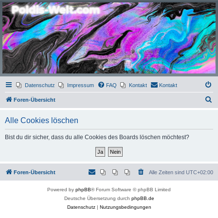
Poldis-Welt.com
Das Forum für Jeans, Sportswear, grosse Grössen und Accessoires
Datenschutz
Impressum
FAQ
Kontakt
Kontakt
S
Foren-Übersicht
u
Alle Cookies löschen
c
h
Bist du dir sicher, dass du alle Cookies des Boards löschen möchtest?
e
Foren-Übersicht
Alle Zeiten sind
UTC+02:00
Powered by
phpBB
® Forum Software © phpBB Limited
Deutsche Übersetzung durch
phpBB.de
Datenschutz
|
Nutzungsbedingungen