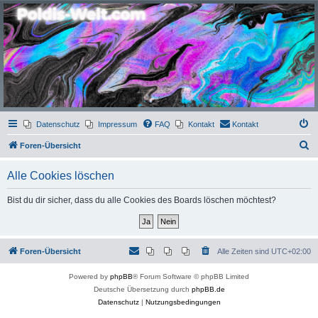
Poldis-Welt.com
Das Forum für Jeans, Sportswear, grosse Grössen und Accessoires
Datenschutz
Impressum
FAQ
Kontakt
Kontakt
S
Foren-Übersicht
u
Alle Cookies löschen
c
h
Bist du dir sicher, dass du alle Cookies des Boards löschen möchtest?
e
Foren-Übersicht
Alle Zeiten sind
UTC+02:00
Powered by
phpBB
® Forum Software © phpBB Limited
Deutsche Übersetzung durch
phpBB.de
Datenschutz
|
Nutzungsbedingungen