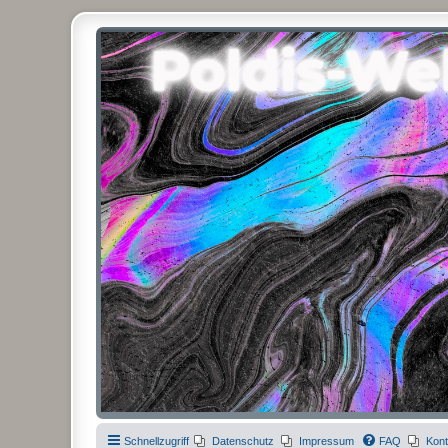
Poldis-Welt.com
Das Forum für Jeans, Sportswear, grosse Grössen und Accessoires
Schnellzugriff
Datenschutz
Impressum
FAQ
Kont