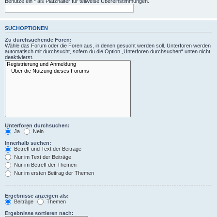
Benutze ein * als Platzhalter für teilweise Übereinstimmungen.
SUCHOPTIONEN
Zu durchsuchende Foren:
Wähle das Forum oder die Foren aus, in denen gesucht werden soll. Unterforen werden
automatisch mit durchsucht, sofern du die Option „Unterforen durchsuchen“ unten nicht
deaktivierst.
Unterforen durchsuchen:
Ja
Nein
Innerhalb suchen:
Betreff und Text der Beiträge
Nur im Text der Beiträge
Nur im Betreff der Themen
Nur im ersten Beitrag der Themen
Ergebnisse anzeigen als:
Beiträge
Themen
Ergebnisse sortieren nach: