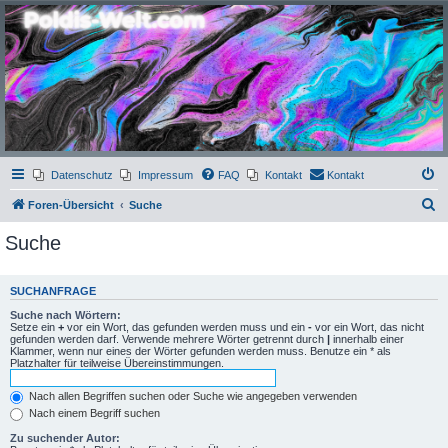
Poldis-Welt.com
Das Forum für Jeans, Sportswear, grosse Grössen und Accessoires
Datenschutz
Impressum
FAQ
Kontakt
Kontakt
S
Foren-Übersicht
Suche
u
Suche
c
h
SUCHANFRAGE
e
Suche nach Wörtern:
Setze ein
+
vor ein Wort, das gefunden werden muss und ein
-
vor ein Wort, das nicht
gefunden werden darf. Verwende mehrere Wörter getrennt durch
|
innerhalb einer
Klammer, wenn nur eines der Wörter gefunden werden muss. Benutze ein * als
Platzhalter für teilweise Übereinstimmungen.
Nach allen Begriffen suchen oder Suche wie angegeben verwenden
Nach einem Begriff suchen
Zu suchender Autor: