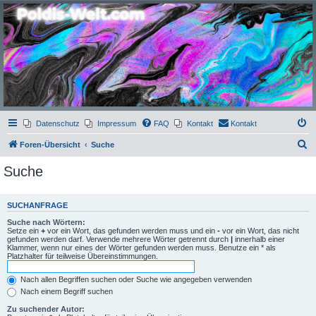
Poldis-Welt.com
Das Forum für Jeans, Sportswear, grosse Grössen und Accessoires
Datenschutz
Impressum
FAQ
Kontakt
Kontakt
S
Foren-Übersicht
Suche
u
Suche
c
h
SUCHANFRAGE
e
Suche nach Wörtern:
Setze ein
+
vor ein Wort, das gefunden werden muss und ein
-
vor ein Wort, das nicht
gefunden werden darf. Verwende mehrere Wörter getrennt durch
|
innerhalb einer
Klammer, wenn nur eines der Wörter gefunden werden muss. Benutze ein * als
Platzhalter für teilweise Übereinstimmungen.
Nach allen Begriffen suchen oder Suche wie angegeben verwenden
Nach einem Begriff suchen
Zu suchender Autor: