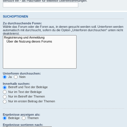
Benutze ein * als Platzhalter für teilweise Übereinstimmungen.
SUCHOPTIONEN
Zu durchsuchende Foren:
Wähle das Forum oder die Foren aus, in denen gesucht werden soll. Unterforen werden
automatisch mit durchsucht, sofern du die Option „Unterforen durchsuchen“ unten nicht
deaktivierst.
Unterforen durchsuchen:
Ja
Nein
Innerhalb suchen:
Betreff und Text der Beiträge
Nur im Text der Beiträge
Nur im Betreff der Themen
Nur im ersten Beitrag der Themen
Ergebnisse anzeigen als:
Beiträge
Themen
Ergebnisse sortieren nach: