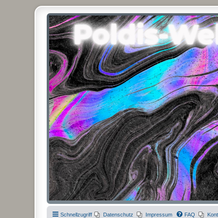
Poldis-Welt.com
Das Forum für Jeans, Sportswear, grosse Grössen und Accessoires
Schnellzugriff
Datenschutz
Impressum
FAQ
Kont