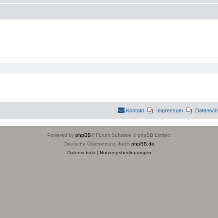
Kontakt
Impressum
Datensch
Powered by
phpBB
® Forum Software © phpBB Limited
Deutsche Übersetzung durch
phpBB.de
Datenschutz
|
Nutzungsbedingungen