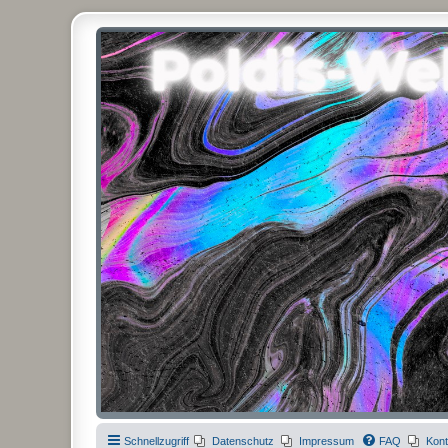
Poldis-Welt.com
Das Forum für Jeans, Sportswear, grosse Grössen und Accessoires
Schnellzugriff
Datenschutz
Impressum
FAQ
Kont