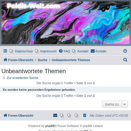
Poldis-Welt.com
Das Forum für Jeans, Sportswear, grosse Grössen und Accessoires
Datenschutz
Impressum
FAQ
Kontakt
Kontakt
S
Foren-Übersicht
Suche
Unbeantwortete Themen
u
Unbeantwortete Themen
c
Zur erweiterten Suche
h
Die Suche ergab 0 Treffer • Seite
1
von
1
e
Es wurden keine passenden Ergebnisse gefunden.
Die Suche ergab 0 Treffer • Seite
1
von
1
Gehe zu
Foren-Übersicht
Alle Zeiten sind
UTC+02:00
Powered by
phpBB
® Forum Software © phpBB Limited