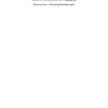
Deutsche Übersetzung durch
phpBB.de
Datenschutz
|
Nutzungsbedingungen