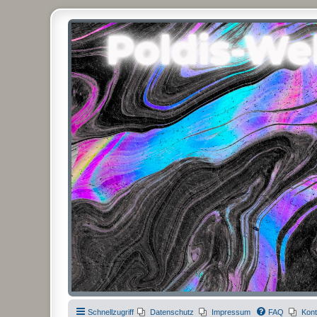
Poldis-Welt.com
Das Forum für Jeans, Sportswear, grosse Grössen und Accessoires
Schnellzugriff
Datenschutz
Impressum
FAQ
Kont