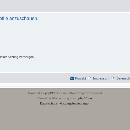
rofile anzuschauen.
ieser Sitzung verbergen
Kontakt
Impressum
Datensch
Powered by
phpBB
® Forum Software © phpBB Limited
Deutsche Übersetzung durch
phpBB.de
Datenschutz
|
Nutzungsbedingungen