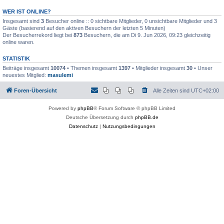
WER IST ONLINE?
Insgesamt sind
3
Besucher online :: 0 sichtbare Mitglieder, 0 unsichtbare Mitglieder und 3
Gäste (basierend auf den aktiven Besuchern der letzten 5 Minuten)
Der Besucherrekord liegt bei
873
Besuchern, die am Di 9. Jun 2026, 09:23 gleichzeitig
online waren.
STATISTIK
Beiträge insgesamt
10074
• Themen insgesamt
1397
• Mitglieder insgesamt
30
• Unser
neuestes Mitglied:
masulemi
Foren-Übersicht
Alle Zeiten sind
UTC+02:00
Powered by
phpBB
® Forum Software © phpBB Limited
Deutsche Übersetzung durch
phpBB.de
Datenschutz
|
Nutzungsbedingungen