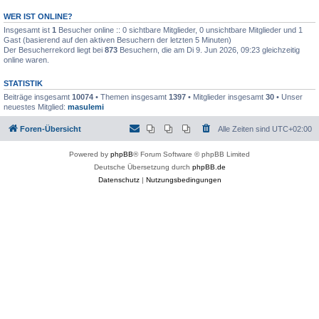
WER IST ONLINE?
Insgesamt ist
1
Besucher online :: 0 sichtbare Mitglieder, 0 unsichtbare Mitglieder und 1
Gast (basierend auf den aktiven Besuchern der letzten 5 Minuten)
Der Besucherrekord liegt bei
873
Besuchern, die am Di 9. Jun 2026, 09:23 gleichzeitig
online waren.
STATISTIK
Beiträge insgesamt
10074
• Themen insgesamt
1397
• Mitglieder insgesamt
30
• Unser
neuestes Mitglied:
masulemi
Foren-Übersicht
Alle Zeiten sind
UTC+02:00
Powered by
phpBB
® Forum Software © phpBB Limited
Deutsche Übersetzung durch
phpBB.de
Datenschutz
|
Nutzungsbedingungen