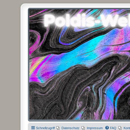
Poldis-Welt.com
Das Forum für Jeans, Sportswear, grosse Grössen und Accessoires
Schnellzugriff
Datenschutz
Impressum
FAQ
Kont