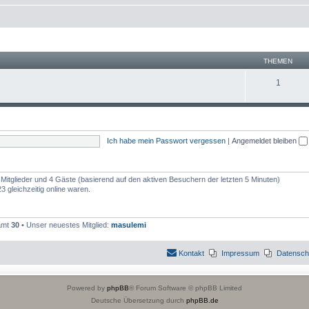
THEMEN
1
Ich habe mein Passwort vergessen
|
Angemeldet bleiben
e Mitglieder und 4 Gäste (basierend auf den aktiven Besuchern der letzten 5 Minuten)
 gleichzeitig online waren.
samt
30
• Unser neuestes Mitglied:
masulemi
Kontakt
Impressum
Datensch
Powered by
phpBB
® Forum Software © phpBB Limited
Deutsche Übersetzung durch
phpBB.de