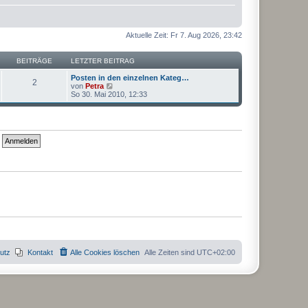
Aktuelle Zeit: Fr 7. Aug 2026, 23:42
BEITRÄGE
LETZTER BEITRAG
Posten in den einzelnen Kateg…
2
N
von
Petra
e
So 30. Mai 2010, 12:33
u
e
s
t
e
r
B
e
i
t
r
a
g
utz
Kontakt
Alle Cookies löschen
Alle Zeiten sind
UTC+02:00