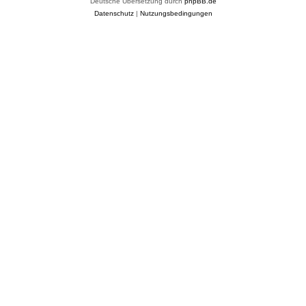
Deutsche Übersetzung durch
phpBB.de
Datenschutz
|
Nutzungsbedingungen