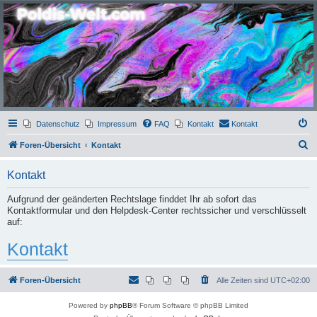
Poldis-Welt.com
Das Forum für Jeans, Sportswear, grosse Grössen und Accessoires
Datenschutz
Impressum
FAQ
Kontakt
Kontakt
S
Foren-Übersicht
Kontakt
u
Kontakt
c
h
Aufgrund der geänderten Rechtslage finddet Ihr ab sofort das
Kontaktformular und den Helpdesk-Center rechtssicher und verschlüsselt
e
auf:
Kontakt
Foren-Übersicht
Alle Zeiten sind
UTC+02:00
Powered by
phpBB
® Forum Software © phpBB Limited