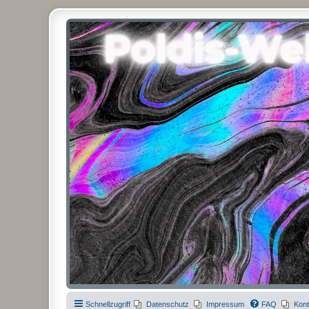
Poldis-Welt.com
Das Forum für Jeans, Sportswear, grosse Grössen und Accessoires
Schnellzugriff
Datenschutz
Impressum
FAQ
Kont