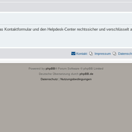
das Kontaktformular und den Helpdesk-Center rechtssicher und verschlüsselt a
Kontakt
Impressum
Datensch
Powered by
phpBB
® Forum Software © phpBB Limited
Deutsche Übersetzung durch
phpBB.de
Datenschutz
|
Nutzungsbedingungen