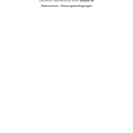
Deutsche Übersetzung durch
phpBB.de
Datenschutz
|
Nutzungsbedingungen