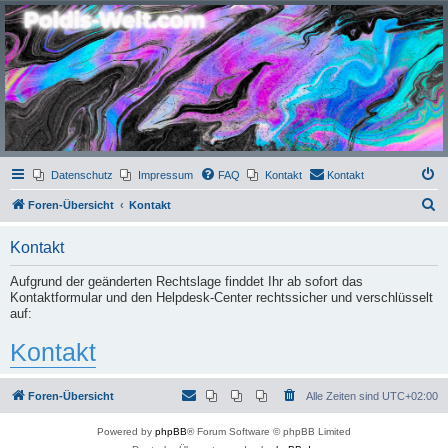
Poldis-Welt.com
Das Forum für Jeans, Sportswear, grosse Grössen und Accessoires
Datenschutz
Impressum
FAQ
Kontakt
Kontakt
S
Foren-Übersicht
Kontakt
u
Kontakt
c
h
Aufgrund der geänderten Rechtslage finddet Ihr ab sofort das
Kontaktformular und den Helpdesk-Center rechtssicher und verschlüsselt
e
auf:
Kontakt
Foren-Übersicht
Alle Zeiten sind
UTC+02:00
Powered by
phpBB
® Forum Software © phpBB Limited