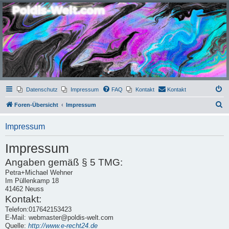
Poldis-Welt.com
Das Forum für Jeans, Sportswear, grosse Grössen und Accessoires
Datenschutz
Impressum
FAQ
Kontakt
Kontakt
S
Foren-Übersicht
Impressum
u
Impressum
c
h
Impressum
e
Angaben gemäß § 5 TMG:
Petra+Michael Wehner
Im Püllenkamp 18
41462 Neuss
Kontakt:
Telefon:
017642153423
E-Mail:
webmaster@poldis-welt.com
Quelle:
http://www.e-recht24.de