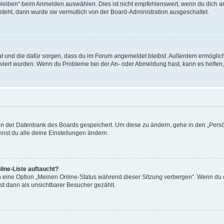
leiben“ beim Anmelden auswählen. Dies ist nicht empfehlenswert, wenn du dich an
 steht, dann wurde sie vermutlich von der Board-Administration ausgeschaltet.
 hat und die dafür sorgen, dass du im Forum angemeldet bleibst. Außerdem ermögli
tiviert wurden. Wenn du Probleme bei der An- oder Abmeldung hast, kann es helfen
n in der Datenbank des Boards gespeichert. Um diese zu ändern, gehe in den „Persö
nst du alle deine Einstellungen ändern.
ine-Liste auftaucht?
n eine Option „Meinen Online-Status während dieser Sitzung verbergen“. Wenn du d
st dann als unsichtbarer Besucher gezählt.