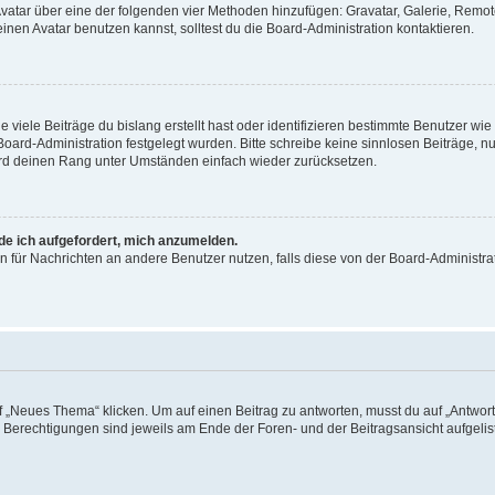
 Avatar über eine der folgenden vier Methoden hinzufügen: Gravatar, Galerie, Rem
en Avatar benutzen kannst, solltest du die Board-Administration kontaktieren.
viele Beiträge du bislang erstellt hast oder identifizieren bestimmte Benutzer w
 Board-Administration festgelegt wurden. Bitte schreibe keine sinnlosen Beiträge
wird deinen Rang unter Umständen einfach wieder zurücksetzen.
rde ich aufgefordert, mich anzumelden.
ion für Nachrichten an andere Benutzer nutzen, falls diese von der Board-Administ
„Neues Thema“ klicken. Um auf einen Beitrag zu antworten, musst du auf „Antworte
e Berechtigungen sind jeweils am Ende der Foren- und der Beitragsansicht aufgeliste