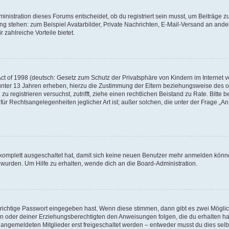
istration dieses Forums entscheidet, ob du registriert sein musst, um Beiträge zu s
ung stehen: zum Beispiel Avatarbilder, Private Nachrichten, E-Mail-Versand an ander
 zahlreiche Vorteile bietet.
t of 1998 (deutsch: Gesetz zum Schutz der Privatsphäre von Kindern im Internet vo
unter 13 Jahren erheben, hierzu die Zustimmung der Eltern beziehungsweise des o
h zu registrieren versuchst, zutrifft, ziehe einen rechtlichen Beistand zu Rate. Bit
für Rechtsangelegenheiten jeglicher Art ist; außer solchen, die unter der Frage „
.
g komplett ausgeschaltet hat, damit sich keine neuen Benutzer mehr anmelden könn
 wurden. Um Hilfe zu erhalten, wende dich an die Board-Administration.
 richtige Passwort eingegeben hast. Wenn diese stimmen, dann gibt es zwei Mögl
tern oder deiner Erziehungsberechtigten den Anweisungen folgen, die du erhalten ha
u angemeldeten Mitglieder erst freigeschaltet werden – entweder musst du dies selbs