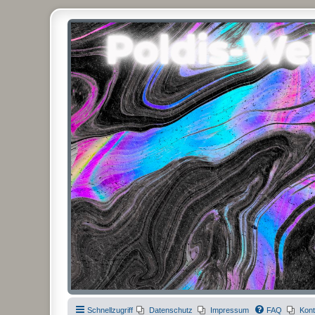
Poldis-Welt.com
Das Forum für Jeans, Sportswear, grosse Grössen und Accessoires
Schnellzugriff
Datenschutz
Impressum
FAQ
Kont