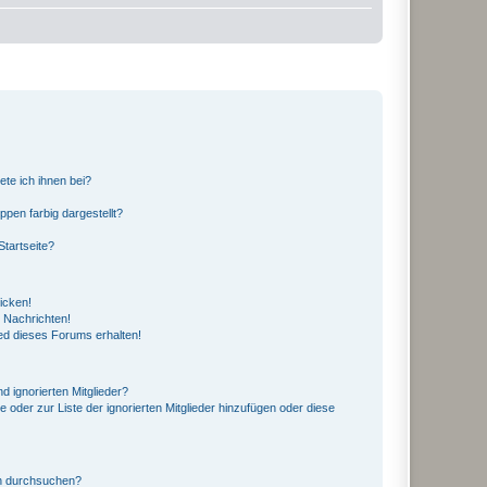
ete ich ihnen bei?
en farbig dargestellt?
tartseite?
icken!
 Nachrichten!
ed dieses Forums erhalten!
d ignorierten Mitglieder?
e oder zur Liste der ignorierten Mitglieder hinzufügen oder diese
en durchsuchen?