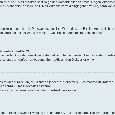
. Wenn du eine E-Mail erhalten hast, folge den dort enthaltenen Anweisungen. Ansons
 dir sicher bist, dass deine E-Mail-Adresse korrekt eingegeben wurde, dann kontak
Benutzername und dein Passwort richtig sind. Wenn dies der Fall ist, wende dich a
ionsproblem mit der Website vorliegt, welches ein Administrator lösen muss.
icht mehr anmelden?!
erschieden Gründen deaktiviert oder gelöscht hat. Außerdem löschen viele Boards r
triere dich einfach erneut und nimm aktiv an den Diskussionen teil!
 nicht wieder mitteilen, du kannst es jedoch zurücksetzen. Dies machst du, indem 
 dich schnell wieder anmelden können.
ückzusetzen, so wende dich an die Board-Administration.
en“ nicht auswählst, wirst du nur für eine Sitzung angemeldet. Dies verhindert 