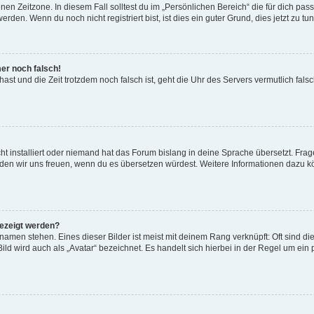
en Zeitzone. In diesem Fall solltest du im „Persönlichen Bereich“ die für dich passe
den. Wenn du noch nicht registriert bist, ist dies ein guter Grund, dies jetzt zu tun
mer noch falsch!
t hast und die Zeit trotzdem noch falsch ist, geht die Uhr des Servers vermutlich fal
t installiert oder niemand hat das Forum bislang in deine Sprache übersetzt. Frag
, würden wir uns freuen, wenn du es übersetzen würdest. Weitere Informationen dazu
gezeigt werden?
amen stehen. Eines dieser Bilder ist meist mit deinem Rang verknüpft: Oft sind di
ld wird auch als „Avatar“ bezeichnet. Es handelt sich hierbei in der Regel um ein