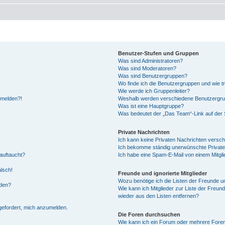
Benutzer-Stufen und Gruppen
Was sind Administratoren?
Was sind Moderatoren?
Was sind Benutzergruppen?
Wo finde ich die Benutzergruppen und wie tr
Wie werde ich Gruppenleiter?
anmelden?!
Weshalb werden verschiedene Benutzergrupp
Was ist eine Hauptgruppe?
Was bedeutet der „Das Team“-Link auf der S
Private Nachrichten
Ich kann keine Privaten Nachrichten versch
Ich bekomme ständig unerwünschte Private
auftaucht?
Ich habe eine Spam-E-Mail von einem Mitgli
alsch!
Freunde und ignorierte Mitglieder
Wozu benötige ich die Listen der Freunde un
rden?
Wie kann ich Mitglieder zur Liste der Freund
wieder aus den Listen entfernen?
fgefordert, mich anzumelden.
Die Foren durchsuchen
Wie kann ich ein Forum oder mehrere For