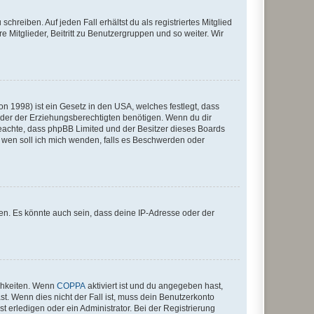
chreiben. Auf jeden Fall erhältst du als registriertes Mitglied
e Mitglieder, Beitritt zu Benutzergruppen und so weiter. Wir
n 1998) ist ein Gesetz in den USA, welches festlegt, dass
der der Erziehungsberechtigten benötigen. Wenn du dir
te beachte, dass phpBB Limited und der Besitzer dieses Boards
An wen soll ich mich wenden, falls es Beschwerden oder
en. Es könnte auch sein, dass deine IP-Adresse oder der
ichkeiten. Wenn
COPPA
aktiviert ist und du angegeben hast,
st. Wenn dies nicht der Fall ist, muss dein Benutzerkonto
t erledigen oder ein Administrator. Bei der Registrierung