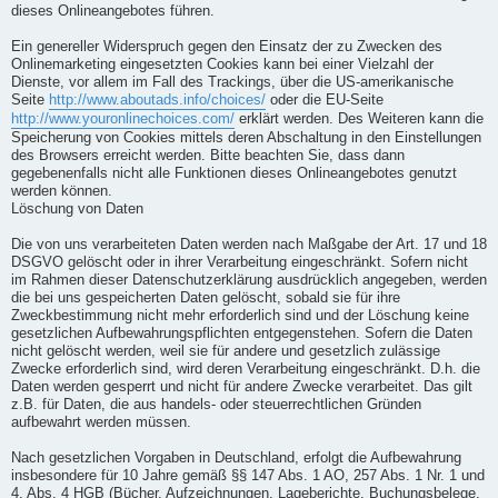
dieses Onlineangebotes führen.
Ein genereller Widerspruch gegen den Einsatz der zu Zwecken des
Onlinemarketing eingesetzten Cookies kann bei einer Vielzahl der
Dienste, vor allem im Fall des Trackings, über die US-amerikanische
Seite
http://www.aboutads.info/choices/
oder die EU-Seite
http://www.youronlinechoices.com/
erklärt werden. Des Weiteren kann die
Speicherung von Cookies mittels deren Abschaltung in den Einstellungen
des Browsers erreicht werden. Bitte beachten Sie, dass dann
gegebenenfalls nicht alle Funktionen dieses Onlineangebotes genutzt
werden können.
Löschung von Daten
Die von uns verarbeiteten Daten werden nach Maßgabe der Art. 17 und 18
DSGVO gelöscht oder in ihrer Verarbeitung eingeschränkt. Sofern nicht
im Rahmen dieser Datenschutzerklärung ausdrücklich angegeben, werden
die bei uns gespeicherten Daten gelöscht, sobald sie für ihre
Zweckbestimmung nicht mehr erforderlich sind und der Löschung keine
gesetzlichen Aufbewahrungspflichten entgegenstehen. Sofern die Daten
nicht gelöscht werden, weil sie für andere und gesetzlich zulässige
Zwecke erforderlich sind, wird deren Verarbeitung eingeschränkt. D.h. die
Daten werden gesperrt und nicht für andere Zwecke verarbeitet. Das gilt
z.B. für Daten, die aus handels- oder steuerrechtlichen Gründen
aufbewahrt werden müssen.
Nach gesetzlichen Vorgaben in Deutschland, erfolgt die Aufbewahrung
insbesondere für 10 Jahre gemäß §§ 147 Abs. 1 AO, 257 Abs. 1 Nr. 1 und
4, Abs. 4 HGB (Bücher, Aufzeichnungen, Lageberichte, Buchungsbelege,