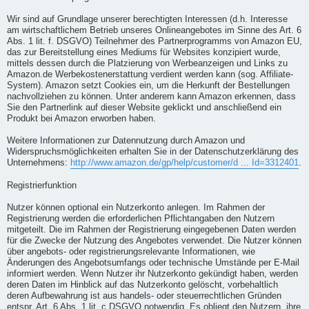
Wir sind auf Grundlage unserer berechtigten Interessen (d.h. Interesse
am wirtschaftlichem Betrieb unseres Onlineangebotes im Sinne des Art. 6
Abs. 1 lit. f. DSGVO) Teilnehmer des Partnerprogramms von Amazon EU,
das zur Bereitstellung eines Mediums für Websites konzipiert wurde,
mittels dessen durch die Platzierung von Werbeanzeigen und Links zu
Amazon.de Werbekostenerstattung verdient werden kann (sog. Affiliate-
System). Amazon setzt Cookies ein, um die Herkunft der Bestellungen
nachvollziehen zu können. Unter anderem kann Amazon erkennen, dass
Sie den Partnerlink auf dieser Website geklickt und anschließend ein
Produkt bei Amazon erworben haben.
Weitere Informationen zur Datennutzung durch Amazon und
Widerspruchsmöglichkeiten erhalten Sie in der Datenschutzerklärung des
Unternehmens:
http://www.amazon.de/gp/help/customer/d ... Id=3312401
.
Registrierfunktion
Nutzer können optional ein Nutzerkonto anlegen. Im Rahmen der
Registrierung werden die erforderlichen Pflichtangaben den Nutzern
mitgeteilt. Die im Rahmen der Registrierung eingegebenen Daten werden
für die Zwecke der Nutzung des Angebotes verwendet. Die Nutzer können
über angebots- oder registrierungsrelevante Informationen, wie
Änderungen des Angebotsumfangs oder technische Umstände per E-Mail
informiert werden. Wenn Nutzer ihr Nutzerkonto gekündigt haben, werden
deren Daten im Hinblick auf das Nutzerkonto gelöscht, vorbehaltlich
deren Aufbewahrung ist aus handels- oder steuerrechtlichen Gründen
entspr. Art. 6 Abs. 1 lit. c DSGVO notwendig. Es obliegt den Nutzern, ihre