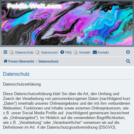
Poldis-Welt.com
Das Forum für Jeans, Sportswear, grosse Grössen und Accessoires
Datenschutz
Impressum
FAQ
Kontakt
Kontakt
S
Foren-Übersicht
Datenschutz
u
Datenschutz
c
h
Datenschutzerklärung
e
Diese Datenschutzerklärung klärt Sie über die Art, den Umfang und
Zweck der Verarbeitung von personenbezogenen Daten (nachfolgend kurz
„Daten“) innerhalb unseres Onlineangebotes und der mit ihm verbundenen
Webseiten, Funktionen und Inhalte sowie externen Onlinepräsenzen, wie
z.B. unser Social Media Profile auf. (nachfolgend gemeinsam bezeichnet
als „Onlineangebot“). Im Hinblick auf die verwendeten Begrifflichkeiten,
wie z.B. „Verarbeitung“ oder „Verantwortlicher“ verweisen wir auf die
Definitionen im Art. 4 der Datenschutzgrundverordnung (DSGVO).