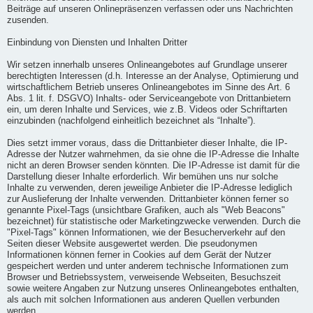
Beiträge auf unseren Onlinepräsenzen verfassen oder uns Nachrichten
zusenden.
Einbindung von Diensten und Inhalten Dritter
Wir setzen innerhalb unseres Onlineangebotes auf Grundlage unserer
berechtigten Interessen (d.h. Interesse an der Analyse, Optimierung und
wirtschaftlichem Betrieb unseres Onlineangebotes im Sinne des Art. 6
Abs. 1 lit. f. DSGVO) Inhalts- oder Serviceangebote von Drittanbietern
ein, um deren Inhalte und Services, wie z.B. Videos oder Schriftarten
einzubinden (nachfolgend einheitlich bezeichnet als “Inhalte”).
Dies setzt immer voraus, dass die Drittanbieter dieser Inhalte, die IP-
Adresse der Nutzer wahrnehmen, da sie ohne die IP-Adresse die Inhalte
nicht an deren Browser senden könnten. Die IP-Adresse ist damit für die
Darstellung dieser Inhalte erforderlich. Wir bemühen uns nur solche
Inhalte zu verwenden, deren jeweilige Anbieter die IP-Adresse lediglich
zur Auslieferung der Inhalte verwenden. Drittanbieter können ferner so
genannte Pixel-Tags (unsichtbare Grafiken, auch als "Web Beacons"
bezeichnet) für statistische oder Marketingzwecke verwenden. Durch die
"Pixel-Tags" können Informationen, wie der Besucherverkehr auf den
Seiten dieser Website ausgewertet werden. Die pseudonymen
Informationen können ferner in Cookies auf dem Gerät der Nutzer
gespeichert werden und unter anderem technische Informationen zum
Browser und Betriebssystem, verweisende Webseiten, Besuchszeit
sowie weitere Angaben zur Nutzung unseres Onlineangebotes enthalten,
als auch mit solchen Informationen aus anderen Quellen verbunden
werden.