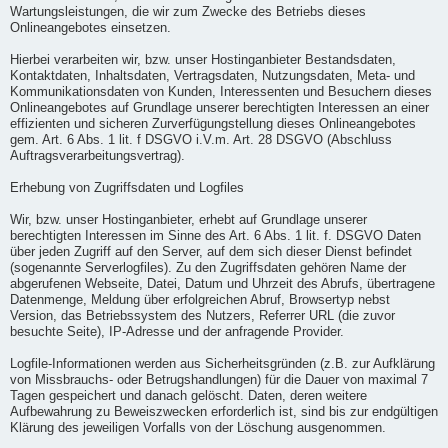
Wartungsleistungen, die wir zum Zwecke des Betriebs dieses
Onlineangebotes einsetzen.
Hierbei verarbeiten wir, bzw. unser Hostinganbieter Bestandsdaten,
Kontaktdaten, Inhaltsdaten, Vertragsdaten, Nutzungsdaten, Meta- und
Kommunikationsdaten von Kunden, Interessenten und Besuchern dieses
Onlineangebotes auf Grundlage unserer berechtigten Interessen an einer
effizienten und sicheren Zurverfügungstellung dieses Onlineangebotes
gem. Art. 6 Abs. 1 lit. f DSGVO i.V.m. Art. 28 DSGVO (Abschluss
Auftragsverarbeitungsvertrag).
Erhebung von Zugriffsdaten und Logfiles
Wir, bzw. unser Hostinganbieter, erhebt auf Grundlage unserer
berechtigten Interessen im Sinne des Art. 6 Abs. 1 lit. f. DSGVO Daten
über jeden Zugriff auf den Server, auf dem sich dieser Dienst befindet
(sogenannte Serverlogfiles). Zu den Zugriffsdaten gehören Name der
abgerufenen Webseite, Datei, Datum und Uhrzeit des Abrufs, übertragene
Datenmenge, Meldung über erfolgreichen Abruf, Browsertyp nebst
Version, das Betriebssystem des Nutzers, Referrer URL (die zuvor
besuchte Seite), IP-Adresse und der anfragende Provider.
Logfile-Informationen werden aus Sicherheitsgründen (z.B. zur Aufklärung
von Missbrauchs- oder Betrugshandlungen) für die Dauer von maximal 7
Tagen gespeichert und danach gelöscht. Daten, deren weitere
Aufbewahrung zu Beweiszwecken erforderlich ist, sind bis zur endgültigen
Klärung des jeweiligen Vorfalls von der Löschung ausgenommen.